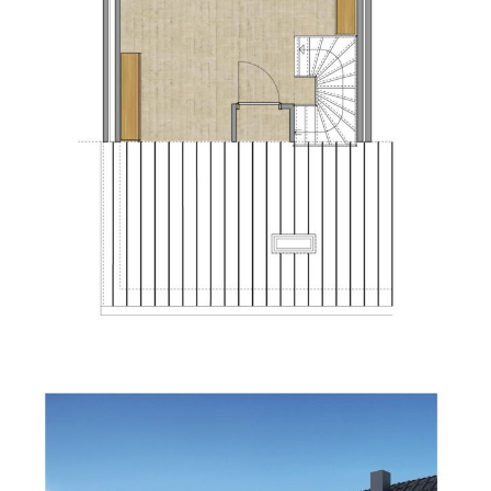
PLATTEGROND 2E VERDIEPING – HOEKWONING