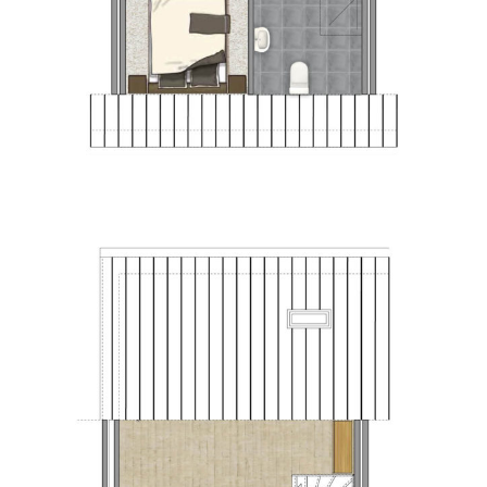
PLATTEGROND 1E VERDIEPING – TUSSENWONING
Tussenwoning