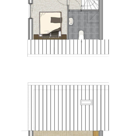
PLATTEGROND 1E VERDIEPING – HOEKWONING
Hoekwoning